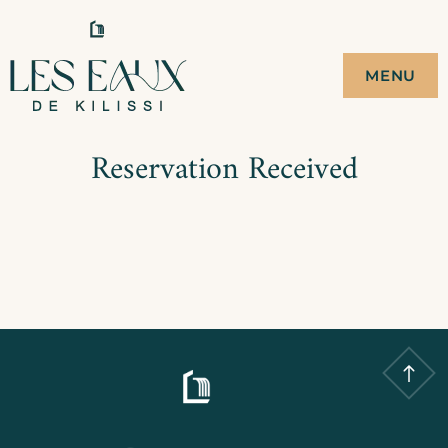
Skip
to
LES EAUX DE
CAMPEMENT ECO-
MENU
TOURISTIQUE
content
KILISSI
Reservation Received